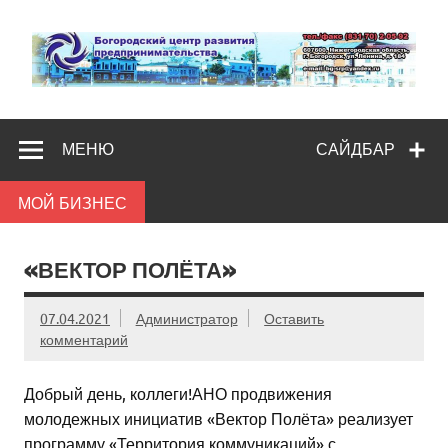
Skip
to
content
Богородс
Помощь и поддержка бизнесу
разв
МЕНЮ
САЙДБАР
предпредпри
МОЙ БИЗНЕС
«ВЕКТОР ПОЛЁТА»
07.04.2021
Администратор
Оставить
комментарий
Добрый день, коллеги!АНО продвижения
молодежных инициатив «Вектор Полёта» реализует
программу «Территория коммуникаций» с