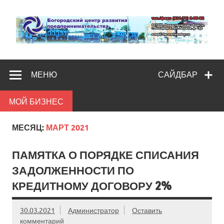
Skip
to
content
Богородс
Помощь и поддержка бизнесу
разв
МЕНЮ
САЙДБАР
предпредпри
МОЙ БИЗНЕС
МЕСЯЦ:
МАРТ 2021
ПАМЯТКА О ПОРЯДКЕ СПИСАНИЯ
ЗАДОЛЖЕННОСТИ ПО
КРЕДИТНОМУ ДОГОВОРУ 2%
30.03.2021
Администратор
Оставить
комментарий