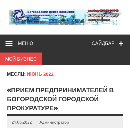
Skip
to
content
Богородс
Помощь и поддержка бизнесу
разв
МЕНЮ
САЙДБАР
предпредпри
МОЙ БИЗНЕС
МЕСЯЦ:
ИЮНЬ 2022
«ПРИЕМ ПРЕДПРИНИМАТЕЛЕЙ В
БОГОРОДСКОЙ ГОРОДСКОЙ
ПРОКУРАТУРЕ»
21.06.2022
Администратор