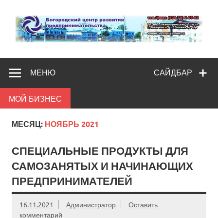
Skip
to
content
Богородс
Помощь и поддержка бизнесу
разв
МЕНЮ
САЙДБАР
предпредпри
МОЙ БИЗНЕС
МЕСЯЦ:
НОЯБРЬ 2021
СПЕЦИАЛЬНЫЕ ПРОДУКТЫ ДЛЯ
САМОЗАНЯТЫХ И НАЧИНАЮЩИХ
ПРЕДПРИНИМАТЕЛЕЙ
16.11.2021
Администратор
Оставить
комментарий