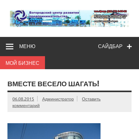
Skip
to
content
Богородс
Помощь и поддержка бизнесу
разв
МЕНЮ
САЙДБАР
предпредпри
МОЙ БИЗНЕС
ВМЕСТЕ ВЕСЕЛО ШАГАТЬ!
06.08.2015
Администратор
Оставить
комментарий