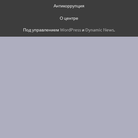
Антикоррупция
О центре
Под управлением
WordPress
и
Dynamic News
.