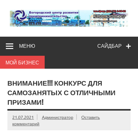
Skip
to
content
Богородс
Помощь и поддержка бизнесу
разв
МЕНЮ
САЙДБАР
предпредпри
МОЙ БИЗНЕС
ВНИМАНИЕ!!! КОНКУРС ДЛЯ
САМОЗАНЯТЫХ С ОТЛИЧНЫМИ
ПРИЗАМИ!
21.07.2021
Администратор
Оставить
комментарий