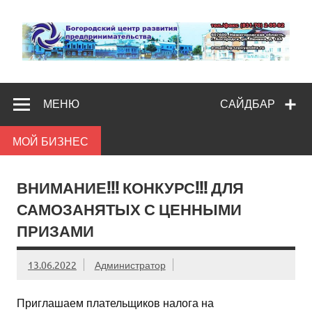
Skip
to
content
Богородс
Помощь и поддержка бизнесу
разв
МЕНЮ
САЙДБАР
предпредпри
МОЙ БИЗНЕС
ВНИМАНИЕ!!! КОНКУРС!!! ДЛЯ
САМОЗАНЯТЫХ С ЦЕННЫМИ
ПРИЗАМИ
13.06.2022
Администратор
Приглашаем плательщиков налога на