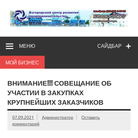
Skip
to
content
Богородс
Помощь и поддержка бизнесу
разв
МЕНЮ
САЙДБАР
предпредпри
МОЙ БИЗНЕС
ВНИМАНИЕ!!! СОВЕЩАНИЕ ОБ
УЧАСТИИ В ЗАКУПКАХ
КРУПНЕЙШИХ ЗАКАЗЧИКОВ
07.09.2021
Администратор
Оставить
комментарий