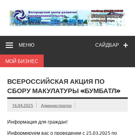
Skip
to
content
Богородс
Помощь и поддержка бизнесу
разв
МЕНЮ
САЙДБАР
предпредпри
МОЙ БИЗНЕС
ВСЕРОССИЙСКАЯ АКЦИЯ ПО
СБОРУ МАКУЛАТУРЫ «БУМБАТЛ»
16.04.2025
Администратор
Информация для граждан!
Информируем вас о проведении с 25.03.2025 по