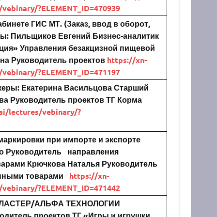
es/vebinary/?ELEMENT_ID=470939
инете ГИС МТ. (Заказ, ввод в оборот,
ы:
Пильщиков Евгений
Бизнес-аналитик
ция» Управления безакцизной пищевой
на
Руководитель проектов
https://xn-
es/vebinary/?ELEMENT_ID=471197
керы:
Екатерина Васильцова
Старший
ва
Руководитель проектов ТГ Корма
ai/lectures/vebinary/?
маркировки при импорте и экспорте
о
Руководитель направления
варами
Крючкова Наталья
Руководитель
нными товарами
https://xn-
es/vebinary/?ELEMENT_ID=471442
Т-КЛАСТЕР/АЛЬФА ТЕХНОЛОГИИ
одитель проектов ТГ «Игры и игрушки