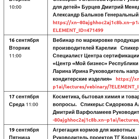
10:00
для детей»
Бурцев Дмитрий
Мене
Александр Балыков
Генеральный
https://xn--80ajghhoc2aj1c8b.xn--p1
ELEMENT_ID=471499
16 сентября
Вебинар по маркировке продукци
Вторник
производителей Карелии
Спикер
11:00
Специалист Центра сертификации
«Центр «Мой бизнес» Республики 
Ларина Ирина
Руководитель напр
кондитерские изделия»
https://x
p1ai/lectures/vebinary/?ELEMENT_
17 сентября
Косметика, бытовая химия и тов
Среда
11:00
вопросы.
Спикеры:
Сидоркова А
Дмитрий Варфоламеев
Руководит
-80ajghhoc2aj1c8b.xn--p1ai/lectur
19 сентября
Агрегация кормов для животных
Пятница
Руководитель проектов ТГ Корма