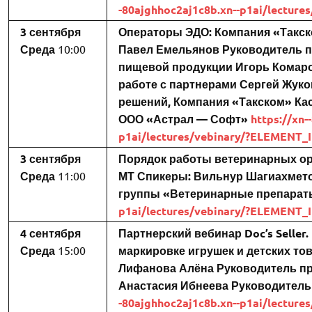
-80ajghhoc2aj1c8b.xn--p1ai/lectur
3 сентября
Операторы ЭДО: Компания «Такс
Среда
10:00
Павел Емельянов
Руководитель п
пищевой продукции
Игорь Комар
работе с партнерами
Сергей Жуко
решений, Компания «Такском»
Ка
ООО «Астрал — Софт»
https://xn-
p1ai/lectures/vebinary/?ELEMENT_
3 сентября
Порядок работы ветеринарных орг
Среда
11:00
МТ
Спикеры:
Вильнур Шагиахмет
группы «Ветеринарные препарат
p1ai/lectures/vebinary/?ELEMENT_
4 сентября
Партнерский вебинар Doc’s Seller.
Среда
15:00
маркировке игрушек и детских то
Лифанова Алёна
Руководитель пр
Анастасия Ибнеева
Руководитель 
-80ajghhoc2aj1c8b.xn--p1ai/lectur