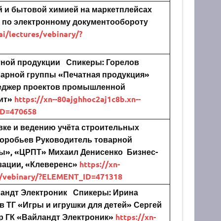
й и бытовой химией на маркетплейсах
 по электронному документообороту
ai/lectures/vebinary/?
тной продукции
Спикеры:
Горелов
варной группы «Печатная продукция»
еджер проектов промышленной
ит»
https://xn--80ajghhoc2aj1c8b.xn--
ID=470658
вке и ведению учёта строительных
оробьев
Руководитель товарной
ы», «ЦРПТ»
Михаил Денисенко
Бизнес-
зации, «Клеверенс»
https://xn-
es/vebinary/?ELEMENT_ID=471318
ландт Электроник
Спикеры:
Ирина
в ТГ «Игры и игрушки для детей»
Сергей
р ГК «Вайландт Электроник»
https://xn-