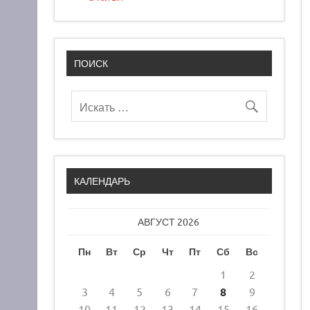
ПОИСК
КАЛЕНДАРЬ
АВГУСТ 2026
Пн
Вт
Ср
Чт
Пт
Сб
Вс
1
2
3
4
5
6
7
8
9
10
11
12
13
14
15
16