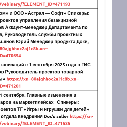
es/vebinary/?ELEMENT_ID=471193
ком» и ООО «Астрал — Софт»
Спикеры:
роектов управления безакцизной
ов
Аккаунт-менеджер Департамента по
в,
Руководитель службы проектных
сьянов Юрий
Менеджер продукта Доки,
-80ajghhoc2aj1c8b.xn--
ID=470654
анизаций с 1 сентября 2025 года в ГИС
ов
Руководитель проектов товарной
ы»
https://xn--80ajghhoc2aj1c8b.xn--
ID=471201
 1 сентября. Главные изменения в
варов на маркетплейсах
Спикеры:
оектов ТГ «Игры и игрушки для детей»
отдела внедрения Doc’s seller
https://xn-
es/vebinary/?ELEMENT_ID=471525