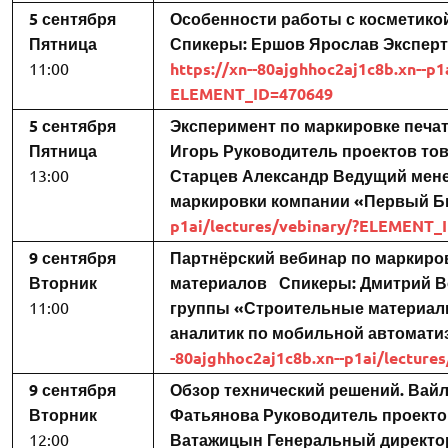
5 сентября
Особенности работы с косметико
Пятница
Спикеры:
Ершов Ярослав
Эксперт
11:00
https://xn--80ajghhoc2aj1c8b.xn--p1
ELEMENT_ID=470649
5 сентября
Эксперимент по маркировке печа
Пятница
Игорь
Руководитель проектов то
13:00
Старцев Александр
Ведущий мен
маркировки компании «Первый Б
p1ai/lectures/vebinary/?ELEMENT_
9 сентября
Партнёрский вебинар по маркиро
Вторник
материалов
Спикеры:
Дмитрий В
11:00
группы «Строительные материал
аналитик по мобильной автомати
-80ajghhoc2aj1c8b.xn--p1ai/lectur
9 сентября
Обзор технический решений. Вай
Вторник
Фатьянова
Руководитель проекто
12:00
Ватажицын
Генеральный директо