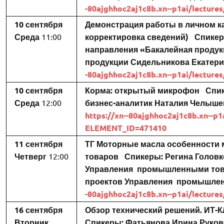
-80ajghhoc2aj1c8b.xn--p1ai/lectur
10 сентября
Демонстрация работы в личном каб
Среда
11:00
корректировка сведений)
Спикер
направления «Бакалейная продук
продукции
Сидельникова Екатери
-80ajghhoc2aj1c8b.xn--p1ai/lectur
10 сентября
Корма: открытый микрофон
Спи
Среда
12:00
бизнес-аналитик
Наталия Челыше
https://xn--80ajghhoc2aj1c8b.xn--p1
ELEMENT_ID=471410
11 сентября
ТГ Моторные масла особенности 
Четверг
12:00
товаров
Спикеры:
Регина Головк
Управления промышленными то
проектов Управления промышле
-80ajghhoc2aj1c8b.xn--p1ai/lectur
16 сентября
Обзор технический решений. И
Вторник
Спикеры:
Фатьянова Ирина
Руков