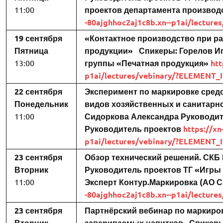
11:00
проектов департамента произво
-80ajghhoc2aj1c8b.xn--p1ai/lectur
19 сентября
«Контактное производство при ра
Пятница
продукции»
Спикеры:
Горелов И
13:00
группы «Печатная продукция»
htt
p1ai/lectures/vebinary/?ELEMENT_
22 сентября
Эксперимент по маркировке сред
Понедельник
видов хозяйственных и санитарно
11:00
Сидоркова Александра
Руководит
Руководитель проектов
https://xn
p1ai/lectures/vebinary/?ELEMENT_
23 сентября
Обзор технический решений. СКБ
Вторник
Руководитель проектов ТГ «Игры 
11:00
Эксперт Контур.Маркировка (АО С
-80ajghhoc2aj1c8b.xn--p1ai/lectur
23 сентября
Партнёрский вебинар по маркиро
Вторник
завариваемых напитков
Спикеры