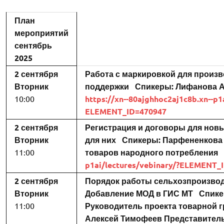
План
мероприятий
сентябрь
2025
2 сентября
Работа с маркировкой для произ
Вторник
поддержки
Спикеры:
Лифанова 
10:00
https://xn--80ajghhoc2aj1c8b.xn--p1
ELEMENT_ID=470947
2 сентября
Регистрация и договоры для новы
Вторник
для них
Спикеры:
Парфененкова
11:00
товаров народного потребления
p1ai/lectures/vebinary/?ELEMENT_
2 сентября
Порядок работы сельхозпроизводи
Вторник
Добавление МОД в ГИС МТ
Спике
11:00
Руководитель проекта товарной 
Алексей Тимофеев
Представител