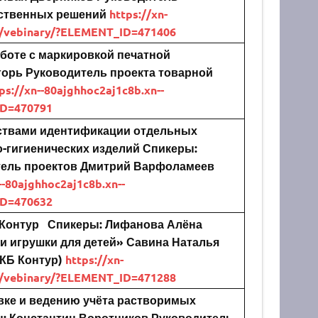
дственных решений
https://xn-
es/vebinary/?ELEMENT_ID=471406
боте с маркировкой печатной
горь
Руководитель проекта товарной
ps://xn--80ajghhoc2aj1c8b.xn--
ID=470791
ствами идентификации отдельных
-гигиенических изделий
Спикеры:
ель проектов
Дмитрий Варфоламеев
--80ajghhoc2aj1c8b.xn--
ID=470632
 Контур
Спикеры:
Лифанова Алёна
и игрушки для детей»
Савина Наталья
КБ Контур)
https://xn-
es/vebinary/?ELEMENT_ID=471288
вке и ведению учёта растворимых
:
Константин Воротников
Руководитель