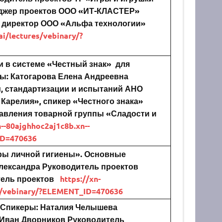
джер проектов ООО «ИТ-КЛАСТЕР»
 директор ООО «Альфа технологии»
ai/lectures/vebinary/?
и в системе «Честный знак» для
ы:
Катогарова Елена Андреевна
, стандартизации и испытаний АНО
Карелия», спикер «Честного знака»
авления товарной группы «Сладости и
n--80ajghhoc2aj1c8b.xn--
ID=470636
ары личной гигиены». Основные
лександра
Руководитель проектов
ель проектов
https://xn-
es/vebinary/?ELEMENT_ID=470636
Спикеры:
Наталия Челышева
Иван Дворников
Руководитель