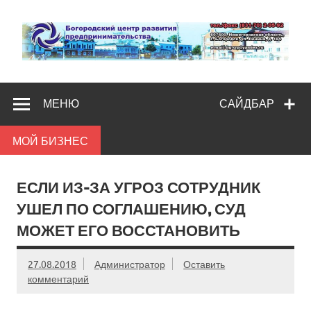
Skip
to
content
Богородс
Помощь и поддержка бизнесу
разв
МЕНЮ
САЙДБАР
предпредпри
МОЙ БИЗНЕС
ЕСЛИ ИЗ-ЗА УГРОЗ СОТРУДНИК
УШЕЛ ПО СОГЛАШЕНИЮ, СУД
МОЖЕТ ЕГО ВОССТАНОВИТЬ
27.08.2018
Администратор
Оставить
комментарий