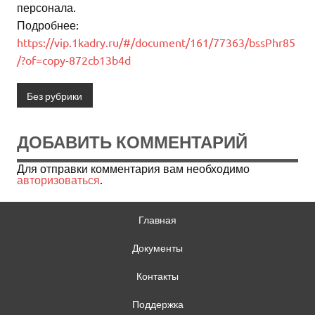
персонала.
Подробнее:
https://vip.1kadry.ru/#/document/161/77363/bssPhr85
/?of=copy-872cb13b4d
Без рубрики
ДОБАВИТЬ КОММЕНТАРИЙ
Для отправки комментария вам необходимо
авторизоваться
.
Главная
Документы
Контакты
Поддержка