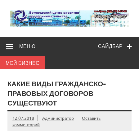
Skip
to
content
Богородс
Помощь и поддержка бизнесу
разв
МЕНЮ
САЙДБАР
предпредпри
МОЙ БИЗНЕС
КАКИЕ ВИДЫ ГРАЖДАНСКО-
ПРАВОВЫХ ДОГОВОРОВ
СУЩЕСТВУЮТ
12.07.2018
Администратор
Оставить
комментарий