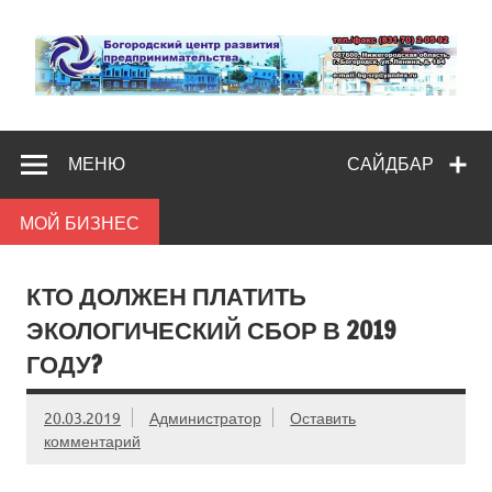
Skip
to
content
Богородс
Помощь и поддержка бизнесу
разв
МЕНЮ
САЙДБАР
предпредпри
МОЙ БИЗНЕС
КТО ДОЛЖЕН ПЛАТИТЬ
ЭКОЛОГИЧЕСКИЙ СБОР В 2019
ГОДУ?
20.03.2019
Администратор
Оставить
комментарий