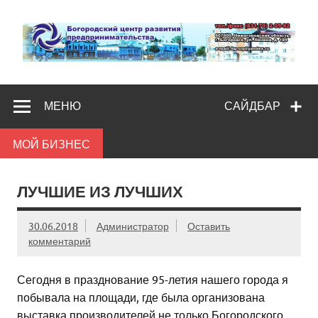
Skip
to
content
Богородс
Помощь и поддержка бизнесу
разв
МЕНЮ
САЙДБАР
предпредпри
МОЙ БИЗНЕС
ЛУЧШИЕ ИЗ ЛУЧШИХ
30.06.2018
Администратор
Оставить
комментарий
Сегодня в празднование 95-летия нашего города я
побывала на площади, где была организована
выставка производителей не только Богородского