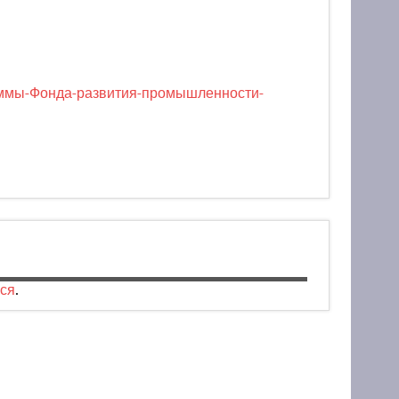
раммы-Фонда-развития-промышленности-
ся
.