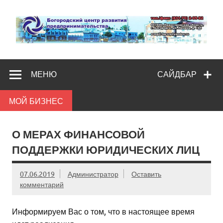
Skip
to
content
Богородс
Помощь и поддержка бизнесу
разв
МЕНЮ
САЙДБАР
предпредпри
МОЙ БИЗНЕС
О МЕРАХ ФИНАНСОВОЙ
ПОДДЕРЖКИ ЮРИДИЧЕСКИХ ЛИЦ
07.06.2019
Администратор
Оставить
комментарий
Информируем Вас о том, что в настоящее время