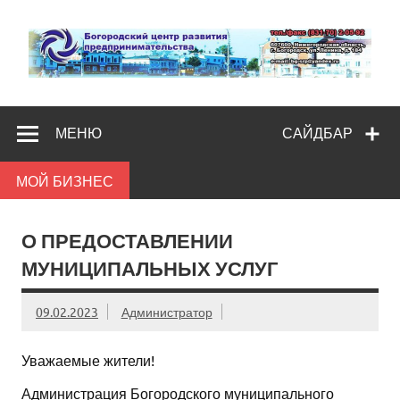
Skip
to
content
Богородс
Помощь и поддержка бизнесу
разв
МЕНЮ
САЙДБАР
предпредпри
МОЙ БИЗНЕС
О ПРЕДОСТАВЛЕНИИ
МУНИЦИПАЛЬНЫХ УСЛУГ
09.02.2023
Администратор
Уважаемые жители!
Администрация Богородского муниципального