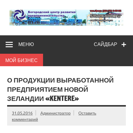
Skip
to
content
Богородс
Помощь и поддержка бизнесу
разв
МЕНЮ
САЙДБАР
предпредпри
МОЙ БИЗНЕС
О ПРОДУКЦИИ ВЫРАБОТАННОЙ
ПРЕДПРИЯТИЕМ НОВОЙ
ЗЕЛАНДИИ «KENTERE»
31.05.2016
Администратор
Оставить
комментарий