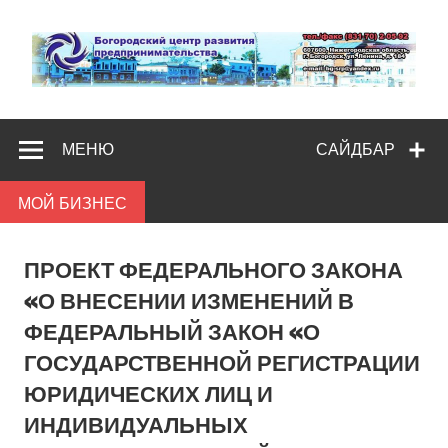
Skip
to
content
Богородс
Помощь и поддержка бизнесу
разв
МЕНЮ
САЙДБАР
предпредпри
МОЙ БИЗНЕС
ПРОЕКТ ФЕДЕРАЛЬНОГО ЗАКОНА
«О ВНЕСЕНИИ ИЗМЕНЕНИЙ В
ФЕДЕРАЛЬНЫЙ ЗАКОН «О
ГОСУДАРСТВЕННОЙ РЕГИСТРАЦИИ
ЮРИДИЧЕСКИХ ЛИЦ И
ИНДИВИДУАЛЬНЫХ