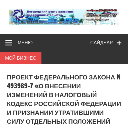
Skip
to
content
Богородс
Помощь и поддержка бизнесу
разв
МЕНЮ
САЙДБАР
предпредпри
МОЙ БИЗНЕС
ПРОЕКТ ФЕДЕРАЛЬНОГО ЗАКОНА N
493989-7 «О ВНЕСЕНИИ
ИЗМЕНЕНИЙ В НАЛОГОВЫЙ
КОДЕКС РОССИЙСКОЙ ФЕДЕРАЦИИ
И ПРИЗНАНИИ УТРАТИВШИМИ
СИЛУ ОТДЕЛЬНЫХ ПОЛОЖЕНИЙ