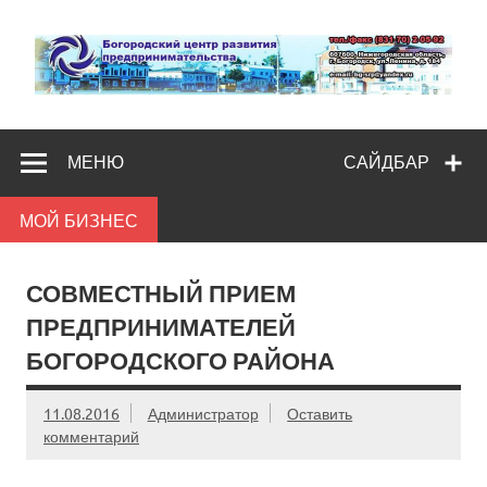
Skip
to
content
Богородс
Помощь и поддержка бизнесу
разв
МЕНЮ
САЙДБАР
предпредпри
МОЙ БИЗНЕС
СОВМЕСТНЫЙ ПРИЕМ
ПРЕДПРИНИМАТЕЛЕЙ
БОГОРОДСКОГО РАЙОНА
11.08.2016
Администратор
Оставить
комментарий