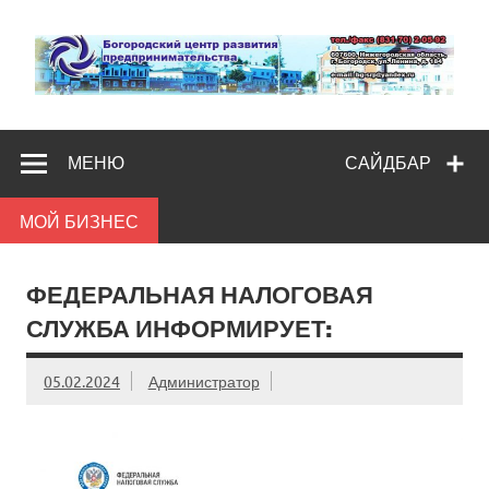
Skip
to
content
Богородс
Помощь и поддержка бизнесу
разв
МЕНЮ
САЙДБАР
предпредпри
МОЙ БИЗНЕС
ФЕДЕРАЛЬНАЯ НАЛОГОВАЯ
СЛУЖБА ИНФОРМИРУЕТ:
05.02.2024
Администратор