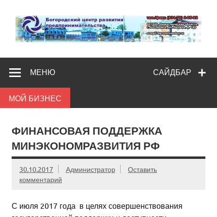
Skip
to
content
Богородс
Помощь и поддержка бизнесу
разв
МЕНЮ
САЙДБАР
предпредпри
МОЙ БИЗНЕС
ФИНАНСОВАЯ ПОДДЕРЖКА
МИНЭКОНОМРАЗВИТИЯ РФ
30.10.2017
Администратор
Оставить
комментарий
С июля 2017 года в целях совершенствования