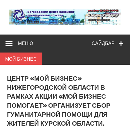
Skip
to
content
Богородс
Помощь и поддержка бизнесу
разв
МЕНЮ
САЙДБАР
предпредпри
МОЙ БИЗНЕС
ЦЕНТР «МОЙ БИЗНЕС»
НИЖЕГОРОДСКОЙ ОБЛАСТИ В
РАМКАХ АКЦИИ «МОЙ БИЗНЕС
ПОМОГАЕТ» ОРГАНИЗУЕТ СБОР
ГУМАНИТАРНОЙ ПОМОЩИ ДЛЯ
ЖИТЕЛЕЙ КУРСКОЙ ОБЛАСТИ.