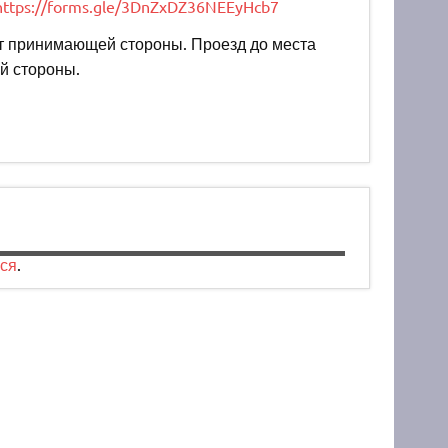
https://forms.gle/3DnZxDZ36NEEyHcb7
ет принимающей стороны. Проезд до места
й стороны.
ся
.