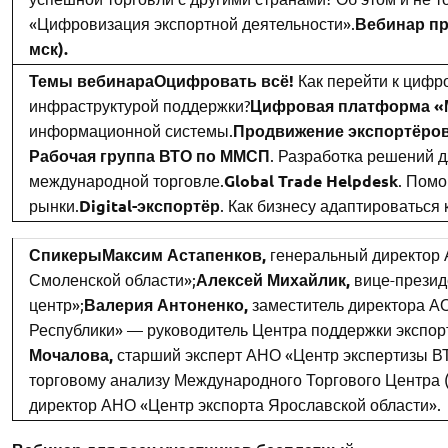
«Цифровизация экспортной деятельности».
Вебинар про
мск).
Темы вебинара
Оцифровать всё!
Как перейти к цифр
инфраструктурой поддержки?
Цифровая платформа «
информационной системы.
Продвижение экспортёро
Рабочая группа ВТО по ММСП
. Разработка решений 
международной торговле.
Global Trade Helpdesk
. Пом
рынки.
Digital-экспортёр
. Как бизнесу адаптироватьс
Спикеры
Максим Астапенков,
генеральный директор 
Смоленской области»;
Алексей Михайлик,
вице-презид
центр»;
Валерия Антоненко,
заместитель директора А
Республики» — руководитель Центра поддержки экспор
Мочалова,
старший эксперт АНО «Центр экспертизы В
торговому анализу Международного Торгового Центра 
директор АНО «Центр экспорта Ярославской области».