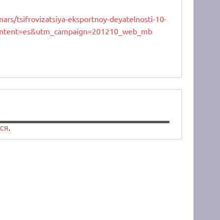
nars/tsifrovizatsiya-eksportnoy-deyatelnosti-10-
content=es&utm_campaign=201210_web_mb
ся
.