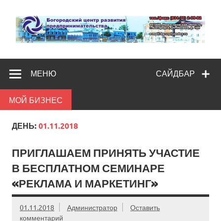
Skip
to
content
Богородс
Помощь и поддержка бизнесу
разв
МЕНЮ
САЙДБАР
предпредпри
МОЙ БИЗНЕС
ДЕНЬ:
01.11.2018
ПРИГЛАШАЕМ ПРИНЯТЬ УЧАСТИЕ
В БЕСПЛАТНОМ СЕМИНАРЕ
«РЕКЛАМА И МАРКЕТИНГ»
01.11.2018
Администратор
Оставить
комментарий