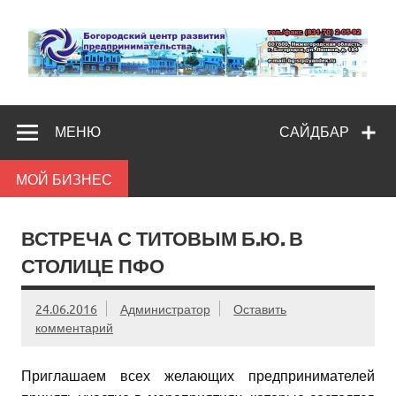
Skip
to
content
Богородс
Помощь и поддержка бизнесу
разв
МЕНЮ
САЙДБАР
предпредпри
МОЙ БИЗНЕС
ВСТРЕЧА С ТИТОВЫМ Б.Ю. В
СТОЛИЦЕ ПФО
24.06.2016
Администратор
Оставить
комментарий
Приглашаем всех желающих предпринимателей