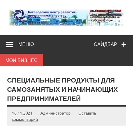
Skip
to
content
Богородс
Помощь и поддержка бизнесу
разв
МЕНЮ
САЙДБАР
предпредпри
МОЙ БИЗНЕС
СПЕЦИАЛЬНЫЕ ПРОДУКТЫ ДЛЯ
САМОЗАНЯТЫХ И НАЧИНАЮЩИХ
ПРЕДПРИНИМАТЕЛЕЙ
16.11.2021
Администратор
Оставить
комментарий